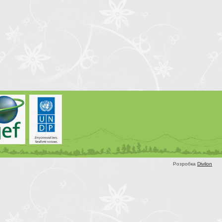
Розробка
Divilon