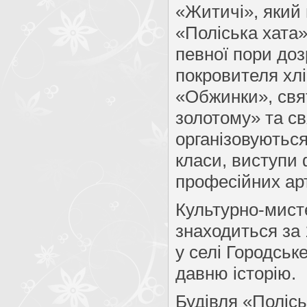
«Житичі», який
«Поліська хата» 
певної пори доз
покровителя хлі
«Обжинки», свя
золотому» та с
організовуються
класи, виступи 
професійних арт
Культурно-мист
знаходиться за 
у селі Городськ
давню історію.
Будівля «Полісь