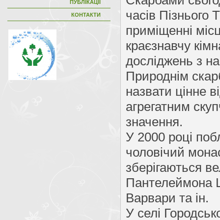
Скарбами сього
ПУБЛІКАЦІЇ
часів Пізнього Т
КОНТАКТИ
приміщенні міс
краєзнавчу кімн
досліджень з н
Природнім скар
назвати цінне в
агрегатним скуп
значення.
У 2000 році поб
чоловічий монас
зберігаються ве
Пантелеймона Ці
Варвари та ін.
У селі Городсь