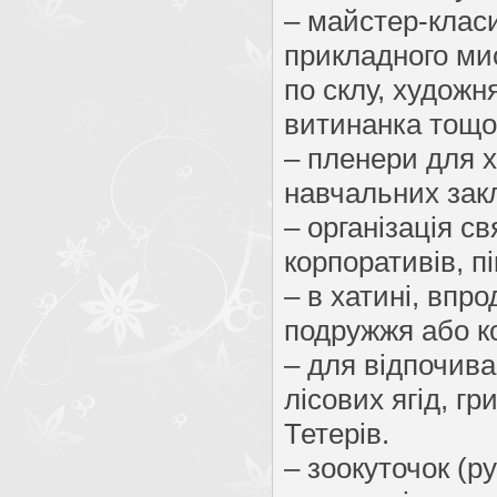
– майстер-класи
прикладного ми
по склу, художн
витинанка тощо
– пленери для х
навчальних закл
– організація св
корпоративів, пік
– в хатині, впр
подружжя або ком
– для відпочива
лісових ягід, гр
Тетерів.
– зоокуточок (р