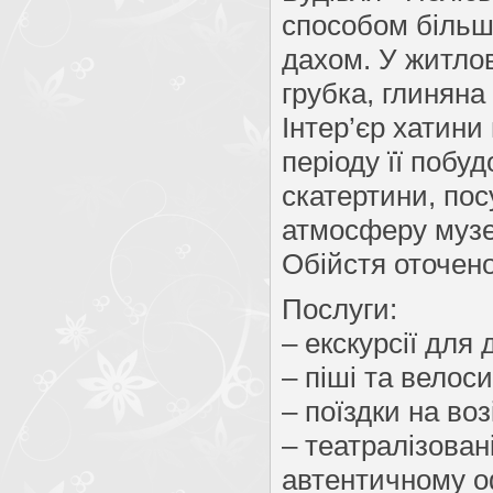
способом більше
дахом. У житлові
грубка, глиняна 
Інтер’єр хатин
періоду її побу
скатертини, пос
атмосферу музею
Обійстя оточен
Послуги:
– екскурсії для 
– піші та велос
– поїздки на воз
– театралізован
автентичному о