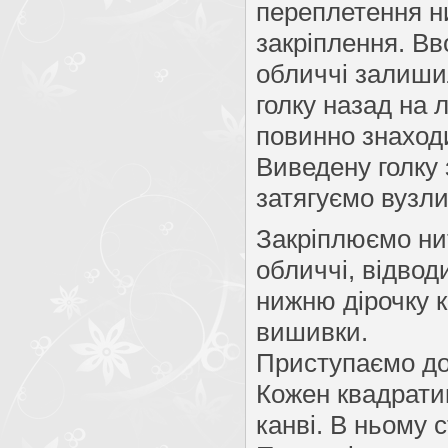
переплетення н
закріплення. Вв
обличчі залиши
голку назад на 
повинно знаход
Виведену голку 
затягуємо вузл
Закріплюємо нит
обличчі, відводи
нижню дірочку к
вишивки.
Приступаємо до
Кожен квадратик
канві. В ньому 