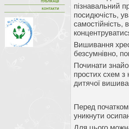
ПУБЛІКАЦІЇ
пізнавальний пр
КОНТАКТИ
посидючість, ув
самостійність, 
концентруватися
Вишивання хрест
безсумнівно, по
Починати знайом
простих схем з 
дитячої вишива
Перед початком
уникнути осипа
Для цього можн