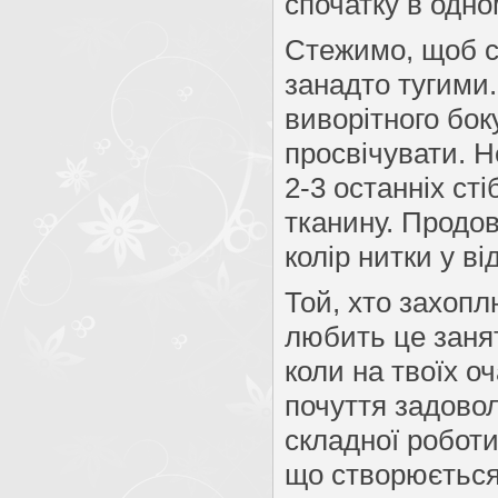
спочатку в одно
Стежимо, щоб ст
занадто тугими.
виворітного бок
просвічувати. Н
2-3 останніх ст
тканину. Продо
колір нитки у ві
Той, хто захопл
любить це занят
коли на твоїх о
почуття задовол
складної роботи
що створюється 