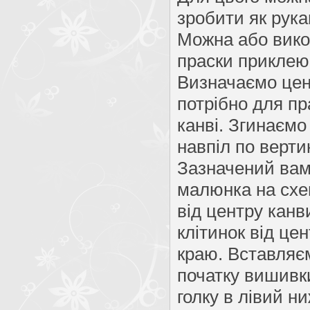
зробити як рука
Можна або вико
праски приклеює
Визначаємо цен
потрібно для п
канві. Згинаємо
навпіл по верти
Зазначений вам
малюнка на схе
від центру канв
клітинок від це
краю. Вставляєм
початку вишивки
голку в лівий н