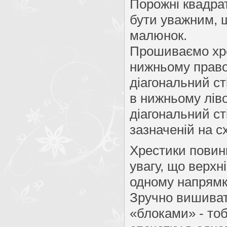
Порожні квадра
бути уважним, щ
малюнок.
Прошиваємо хре
нижньому право
діагональний ст
в нижньому ліво
діагональний сті
зазначеній на с
Хрестики повинн
увагу, що верхн
одному напрямк
Зручно вишиват
«блоками» - то