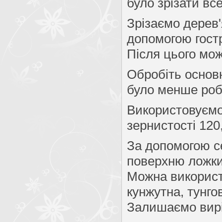
було зрізати вс
Зрізаємо дерев'
допомогою гост
Після цього мо
Обробіть основ
було менше роб
Використовуємо
зернистості 120
За допомогою се
поверхню ложки
Можна використо
кунжутна, тунгов
Залишаємо вирі