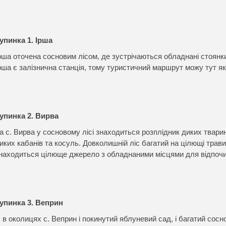
упинка 1. Ірша
рша оточена сосновим лісом, де зустрічаються обладнані стоянки 
рша є залізнична станція, тому туристичний маршрут можу тут як 
упинка 2. Вирва
а с. Вирва у сосновому лісі знаходиться розплідник диких твари
иких кабанів та косуль. Довколишній ліс багатий на цілющі трави,
находиться цілюще джерело з обладнаними місцями для відпочи
упинка 3. Веприн
 в околицях с. Веприн і покинутий яблуневий сад, і багатий сосно