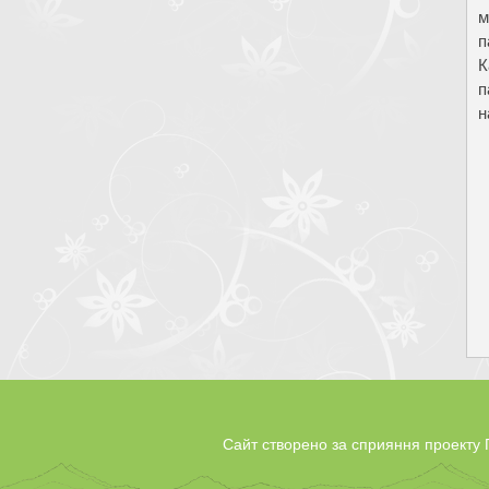
м
п
К
п
н
Сайт створено за сприяння проект