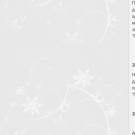
П
д
а
м
з
"
З
Н
д
п
"
З
А