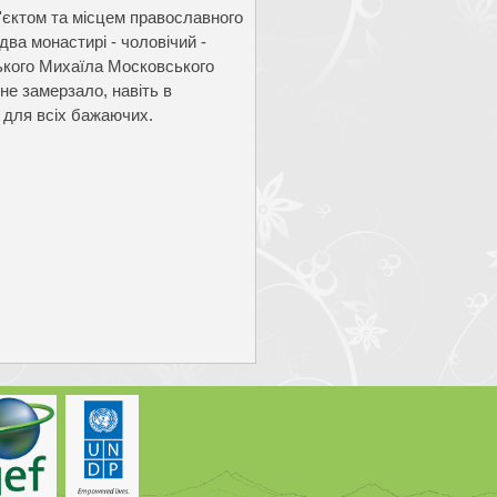
б'єктом та місцем православного
ва монастирі - чоловічий -
ського Михаїла Московського
е замерзало, навіть в
а для всіх бажаючих.