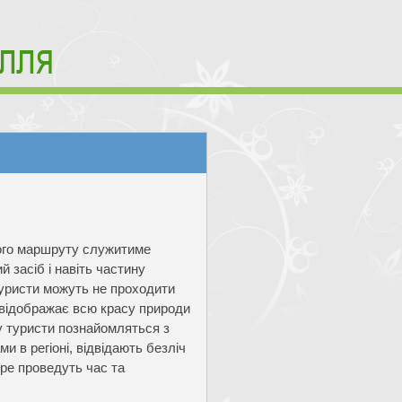
ого маршруту служитиме
 засіб і навіть частину
уристи можуть не проходити
т відображає всю красу природи
у туристи познайомляться з
 в регіоні, відвідають безліч
бре проведуть час та