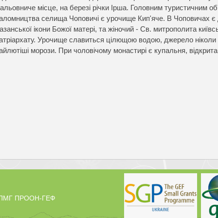
альовниче місце, на березі річки Ірша. Головним туристичним о
аломництва селища Чоповичі є урочище Кип'яче. В Чоповичах є д
азанської ікони Божої матері, та жіночий - Св. митрополита київ
атріархату. Урочище славиться цілющою водою, джерело ніколи н
айлютіші морози. При чоловічому монастирі є купальня, відкрит
у ПМГ ПРООН-ГЕФ