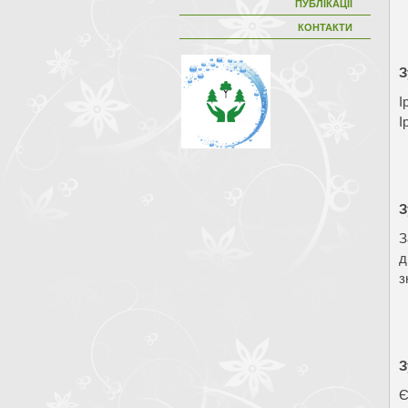
ПУБЛІКАЦІЇ
КОНТАКТИ
З
І
І
З
З
д
з
З
Є