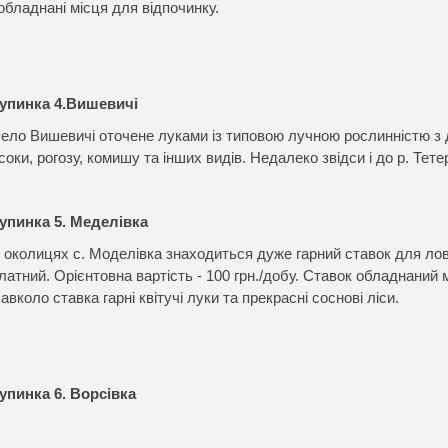
 обладнані місця для відпочинку.
упинка 4.Вишевичі
ело Вишевичі оточене луками із типовою лучною рослинністю з д
соки, рогозу, комишу та інших видів. Недалеко звідси і до р. Тетер
упинка 5. Меделівка
 околицях с. Моделівка знаходиться дуже гарний ставок для лов
латний. Орієнтовна вартість - 100 грн./добу. Ставок обладнаний 
авколо ставка гарні квітучі луки та прекрасні соснові ліси.
упинка 6. Ворсівка