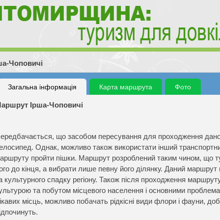
ша-Чоповичі
Загальна інформація
Карта маршрута
Фото
аршрут Ірша-Чоповичі
ередбачається, що засобом пересування для проходження дан
елосипед. Однак, можливо також використати інший транспортний
аршруту пройти пішки. Маршрут розроблений таким чином, що т
ого до кінця, а вибрати лише певну його ділянку. Даний маршру
а культурного спадку регіону. Також після проходження маршрут
ультурою та побутом місцевого населення і основними проблемами
ікавих місць, можливо побачать рідкісні види флори і фауни, до
ідпочинуть.