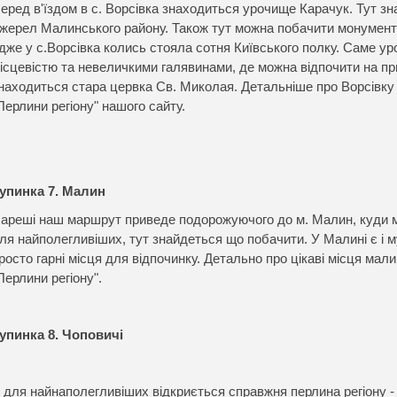
еред в'їздом в с. Ворсівка знаходиться урочище Карачук. Тут з
жерел Малинського району. Також тут можна побачити монумент н
дже у с.Ворсівка колись стояла сотня Київського полку. Саме у
ісцевістю та невеличкими галявинами, де можна відпочити на при
находиться стара цервка Св. Миколая. Детальніше про Ворсівку 
Перлини регіону" нашого сайту.
упинка 7. Малин
ареші наш маршрут приведе подорожуючого до м. Малин, куди м
ля найполегливіших, тут знайдеться що побачити. У Малині є і музе
росто гарні місця для відпочинку. Детально про цікаві місця мал
Перлини регіону".
упинка 8. Чоповичі
 для найнаполегливіших відкриється справжня перлина регіону - с