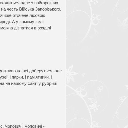
находиться одне з найгарніших
а честь Війська Запорізького,
рочище оточене лісовою
роді. А у самому селі
можна дізнатися в розділі
ожливо не всі доберуться, але
ї, і парки, і пам'ятники, і
ина на нашому сайті у рубриці
. Чоповичі. Чоповичі -