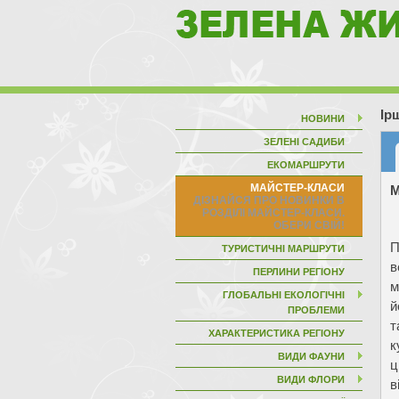
Ір
НОВИНИ
ЗЕЛЕНІ САДИБИ
ЕКОМАРШРУТИ
МАЙСТЕР-КЛАСИ
М
П
ТУРИСТИЧНІ МАРШРУТИ
в
ПЕРЛИНИ РЕГІОНУ
м
ГЛОБАЛЬНІ ЕКОЛОГІЧНІ
й
ПРОБЛЕМИ
т
ХАРАКТЕРИСТИКА РЕГІОНУ
к
ВИДИ ФАУНИ
ц
ВИДИ ФЛОРИ
в